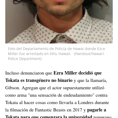
Foto del Departamento de Policía de Hawai donde Ezra
Miller fue arrestado en Hilo, Hawaii.
(Handout/Hawaiʻi
Police Department)
Ezra Miller decidió que
Incluso denunciaron que
Tokata es transgénero no binario
y que la llamaría,
Gibson. Agregan que el actor supuestamente utilizó
como arma "una sensación de endeudamiento" contra
Tokata al hacer cosas como llevarla a Londres durante
pagarle a
la filmación de Fantastic Beasts en 2017 y
Tokata para que comenzara la universidad
temprano