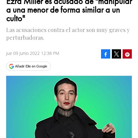
Ezra Miller es acusado de "manipular
a una menor de forma similar a un
culto"
Las acusaciones contra el actor son muy graves y
perturbadoras.
jue 09 junio 2022 12:38 PM
Facebook
Pinte
Tweet
Añadir Elle en Google