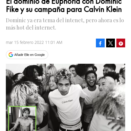
El dominio de Euphoria con Dominic
Fike y su campaña para Calvin Klein
Dominic ya era tema del intenet, pero ahora es lo
más hot del internet.
mar 15 febrero 2022 11:01 AM
Facebook
Pinte
Tweet
Añadir Elle en Google