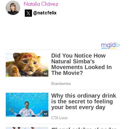
Natalia Chávez
@natcfelix