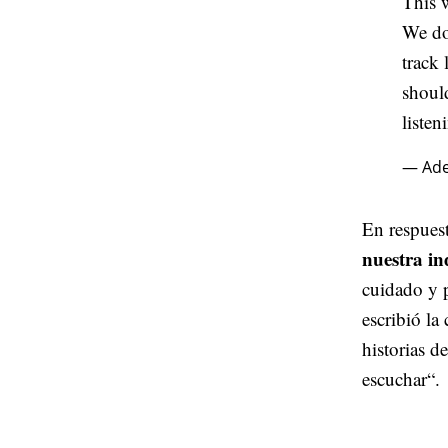
This 
We do
track 
shoul
listen
— Ade
En respuest
nuestra in
cuidado y p
escribió la
historias 
escuchar“.