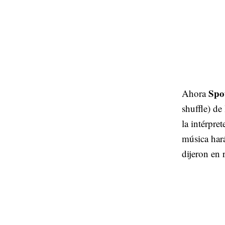
Spo
Ahora
shuffle) d
la intérpre
música hará
dijeron en 