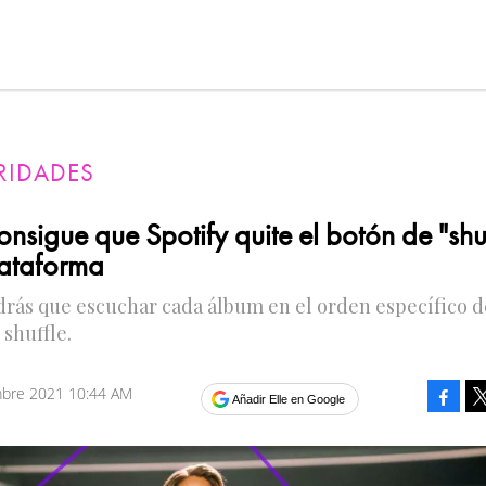
RIDADES
nsigue que Spotify quite el botón de "shu
lataforma
rás que escuchar cada álbum en el orden específico d
n shuffle.
mbre 2021 10:44 AM
Faceb
Añadir Elle en Google