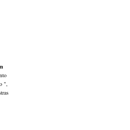
en
nto
o ",
tras