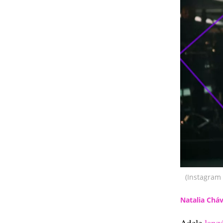
(Instagram
Natalia Chá
Adele
lanz