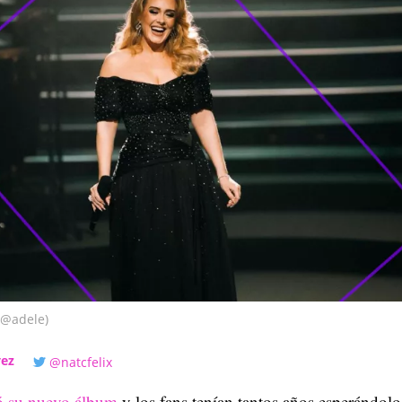
 @adele)
vez
@natcfelix
ó su nuevo álbum
y los fans tenían tantos años esperándol