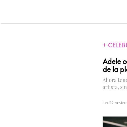
CELEB
Adele co
de la p
Ahora tend
artista, si
lun 22 novie