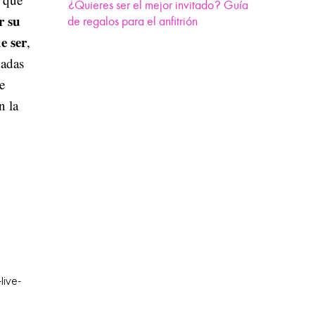
¿Quieres ser el mejor invitado? Guía
r su
de regalos para el anfitrión
e ser
,
hadas
e
n la