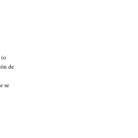
(o
ión de
e se