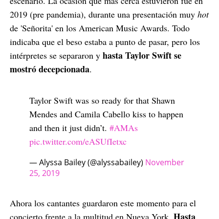
escenario. La ocasión que más cerca estuvieron fue en
2019 (pre pandemia), durante una presentación muy
hot
de 'Señorita' en los American Music Awards. Todo
indicaba que el beso estaba a punto de pasar, pero los
hasta Taylor Swift se
intérpretes se separaron y
mostró decepcionada
.
Taylor Swift was so ready for that Shawn
Mendes and Camila Cabello kiss to happen
and then it just didn’t.
#AMAs
pic.twitter.com/eASUfIetxc
— Alyssa Bailey (@alyssabailey)
November
25, 2019
Ahora los cantantes guardaron este momento para el
Hasta
concierto frente a la multitud en Nueva York.