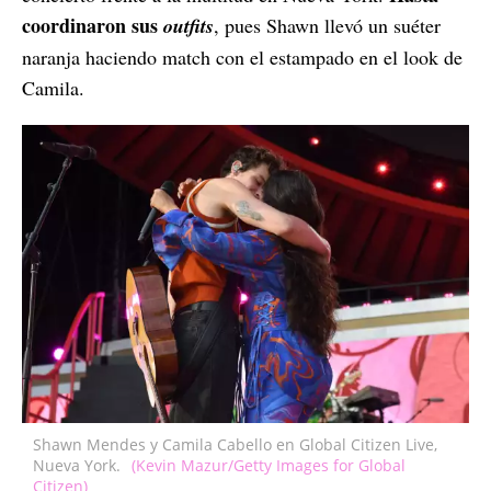
coordinaron sus
outfits
, pues Shawn llevó un suéter
naranja haciendo match con el estampado en el look de
Camila.
Shawn Mendes y Camila Cabello en Global Citizen Live,
Nueva York.
(Kevin Mazur/Getty Images for Global
Citizen)