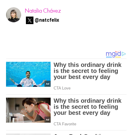
Natalia Chávez
@natcfelix