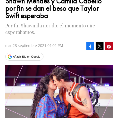
Shawn Mendes y Camila Cabello
por fin se dan el beso que Taylor
Swift esperaba
Por fin Shawmila nos dio el momento que
esperábamos.
mar 28 septiembre 2021 01:02 PM
Facebook
Pinte
Tweet
Añadir Elle en Google