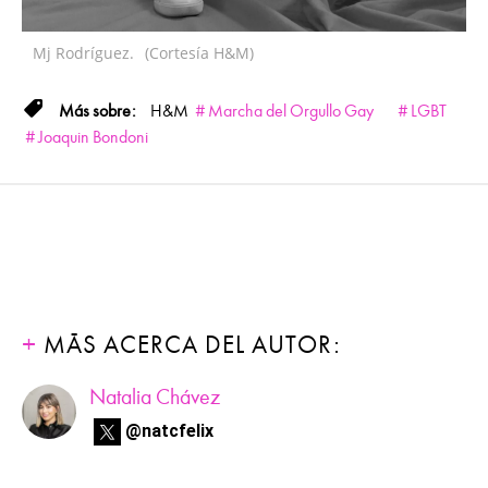
Mj Rodríguez.
(Cortesía H&M)
H&M
Marcha del Orgullo Gay
LGBT
Joaquin Bondoni
MÁS ACERCA DEL AUTOR:
Natalia Chávez
@natcfelix