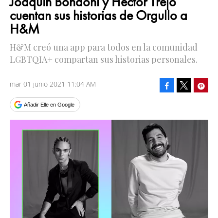
Joaquín Bondoni y Héctor Trejo
cuentan sus historias de Orgullo a
H&M
H&M creó una app para todos en la comunidad
LGBTQIA+ compartan sus historias personales.
mar 01 junio 2021 11:04 AM
Facebook
Pinte
Tweet
Añadir Elle en Google