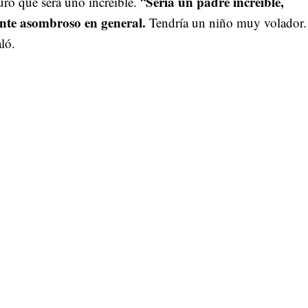
Sería un padre increíble,
uró que será uno increíble. “
nte asombroso en general.
Tendría un niño muy volador.
ló.