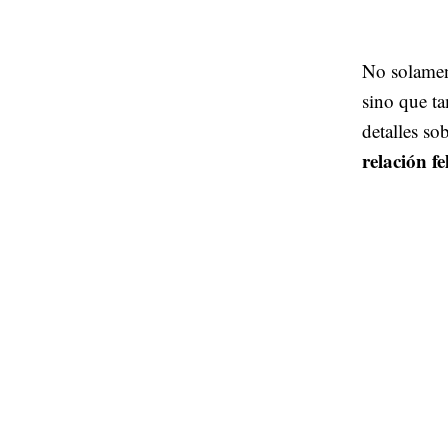
No solamen
sino que t
detalles so
relación fe