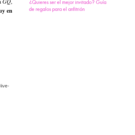
a
GQ
,
¿Quieres ser el mejor invitado? Guía
de regalos para el anfitrión
uy en