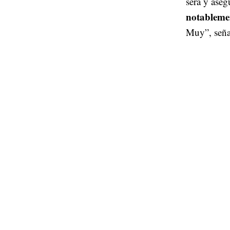
será y aseg
notableme
Muy”, seña