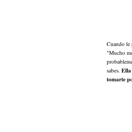
Cuando le 
"Mucho mej
probableme
Ella
sabes.
tomarte po