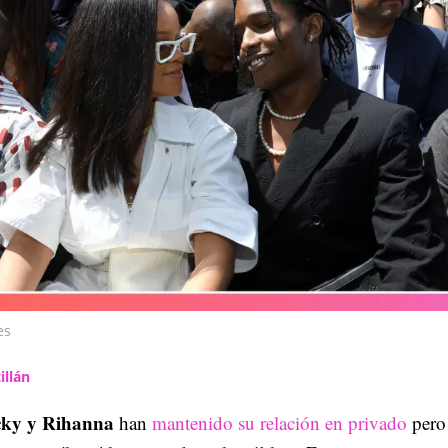
es
illán
ky y Rihanna
han
mantenido su relación en privado
pero