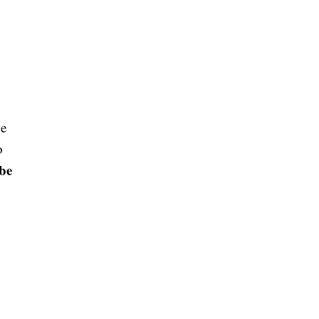
de
o
be