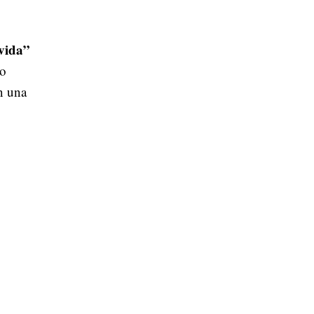
 vida”
io
n una