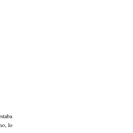
estaba
no, lo