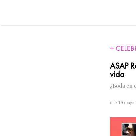
CELEB
ASAP Ro
vida
¿Boda en 
mié 19 mayo 