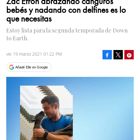
Zac Efron abrazando canguros
bebés y nadando con delfines es lo
que necesitas
Estoy lista para la segunda temporada de Down
to Earth.
vie 19 marzo 2021 01:22 PM
Facebook
Pinte
Tweet
Añadir Elle en Google