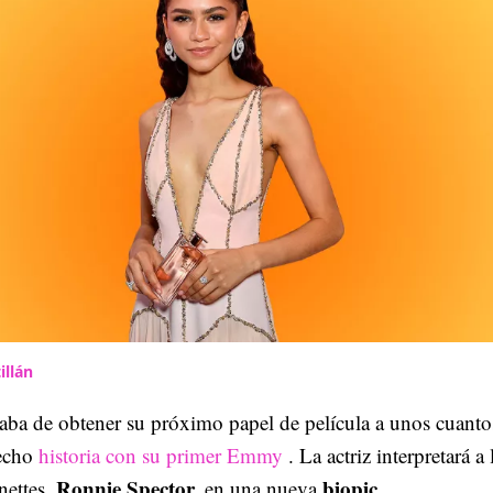
illán
aba de obtener su próximo papel de película a unos cuanto
echo
historia con su primer Emmy
. La actriz interpretará a 
Ronnie Spector,
biopic
nettes,
en una nueva
.