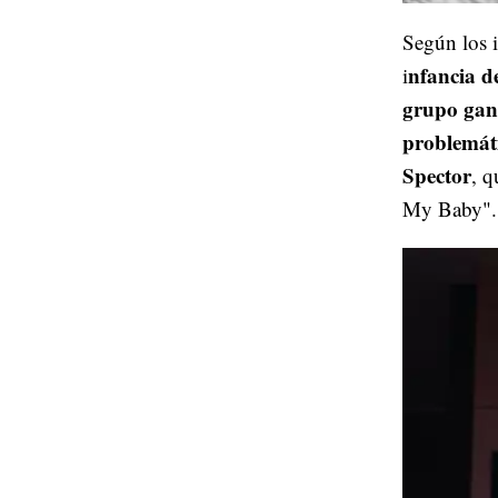
Según los i
nfancia d
i
grupo gan
problemát
Spector
, q
My Baby".