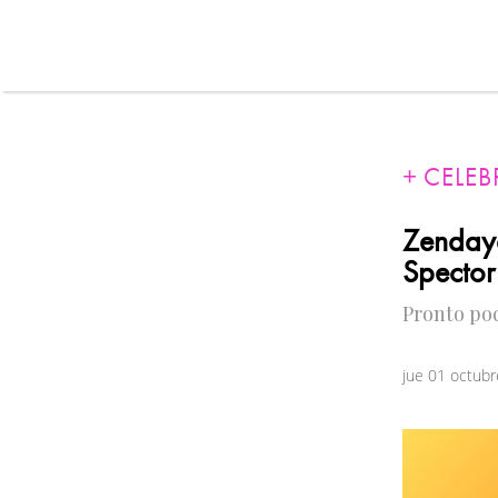
CELEB
Zendaya
Spector
Pronto pod
jue 01 octub