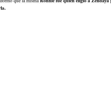
Ronnie fue quien eligió a Zendaya
nformó que la misma
la.