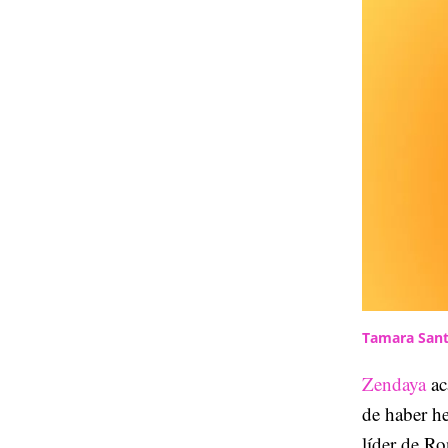
Tamara Sant
Zendaya
ac
de haber h
líder de Ro