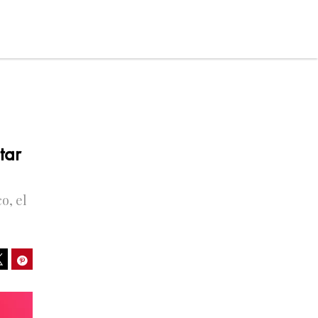
tar
o, el
ook
Pinterest
Tweet