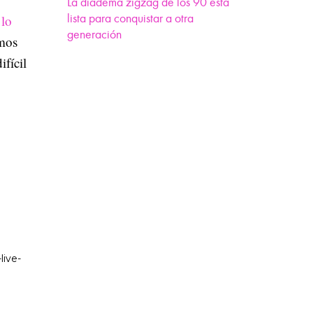
La diadema zigzag de los 90 está
lista para conquistar a otra
 lo
generación
emos
ifícil