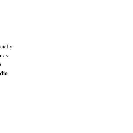
cial y
emos
a
 dio