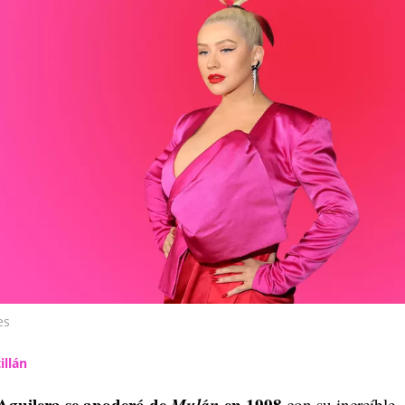
es
illán
Aguilera se apoderó de
Mulán
en 1998
con su increíble