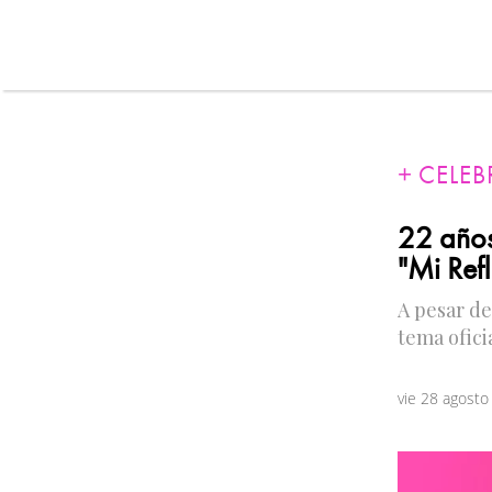
CELEB
22 años
"Mi Ref
A pesar de
tema oficia
vie 28 agost