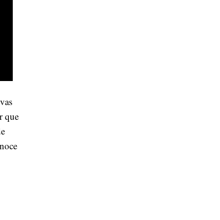
ivas
r que
de
onoce