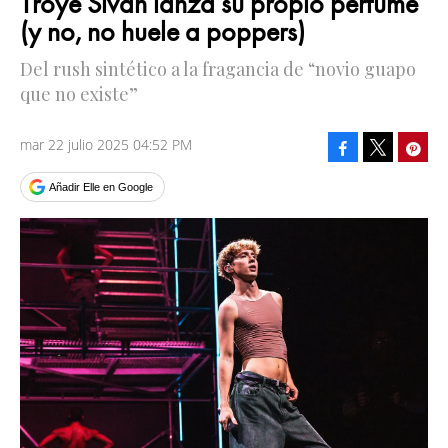
Troye Sivan lanza su propio perfume
(y no, no huele a poppers)
Del rush sintético a la fragancia de “novio guapo
que no existe”
mar 22 julio 2025 04:52 PM
Facebook
Pinte
Tweet
Añadir Elle en Google