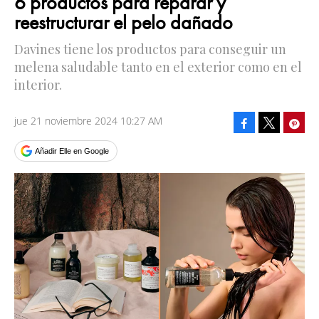
6 productos para reparar y
reestructurar el pelo dañado
Davines tiene los productos para conseguir un
melena saludable tanto en el exterior como en el
interior.
jue 21 noviembre 2024 10:27 AM
Facebook
Pinte
Tweet
Añadir Elle en Google