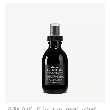
OI All In One Milk ($1,130; mx.davines.com)
(Cortesía)