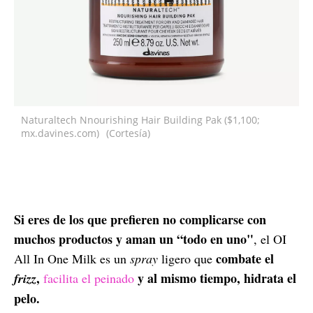
Naturaltech Nnourishing Hair Building Pak ($1,100;
mx.davines.com)
(Cortesía)
Si eres de los que prefieren no complicarse con
muchos productos y aman un “todo en uno"
, el OI
combate el
All In One Milk es un
spray
ligero que
,
y al mismo tiempo, hidrata el
frizz
facilita el peinado
pelo.