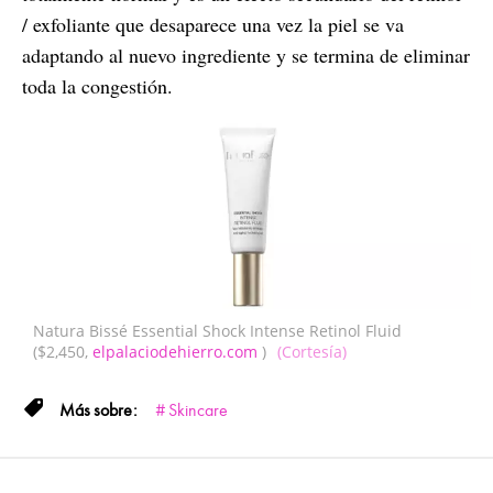
/ exfoliante que desaparece una vez la piel se va
adaptando al nuevo ingrediente y se termina de eliminar
toda la congestión.
Natura Bissé Essential Shock Intense Retinol Fluid
($2,450,
elpalaciodehierro.com
)
(Cortesía)
Skincare