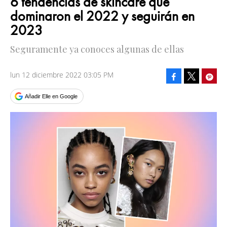
6 tendencias de skincare que
dominaron el 2022 y seguirán en
2023
Seguramente ya conoces algunas de ellas
lun 12 diciembre 2022 03:05 PM
Facebook
Pinte
Tweet
Añadir Elle en Google