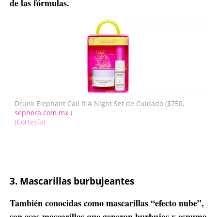
de las fórmulas.
Drunk Elephant Call It A Night Set de Cuidado ($750,
sephora.com.mx
)
(Cortesía)
3. Mascarillas burbujeantes
También conocidas como mascarillas “efecto nube”,
son esas mascarillas que generan burbujas y espuma