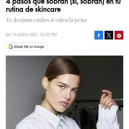
4 pasos que sobran (sí, sobran) en tu
rutina de skincare
Te decimos cuáles si valen la pena
vie 15 enero 2021 12:35 PM
Facebook
Pinte
Tweet
Añadir Elle en Google