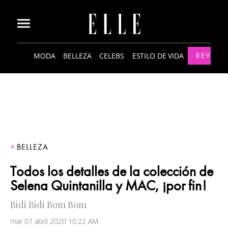
MODA
BELLEZA
CELEBS
ESTILO DE VIDA
REVISTA
BELLEZA
Todos los detalles de la colección de
Selena Quintanilla y MAC, ¡por fin!
Bidi Bidi Bom Bom
mar 07 abril 2020 10:22 AM