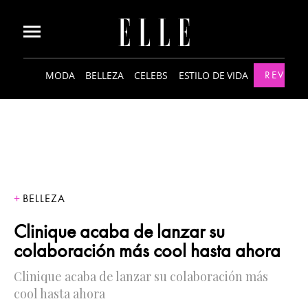
MODA
BELLEZA
CELEBS
ESTILO DE VIDA
REVISTA
BELLEZA
Clinique acaba de lanzar su
colaboración más cool hasta ahora
Clinique acaba de lanzar su colaboración más
cool hasta ahora