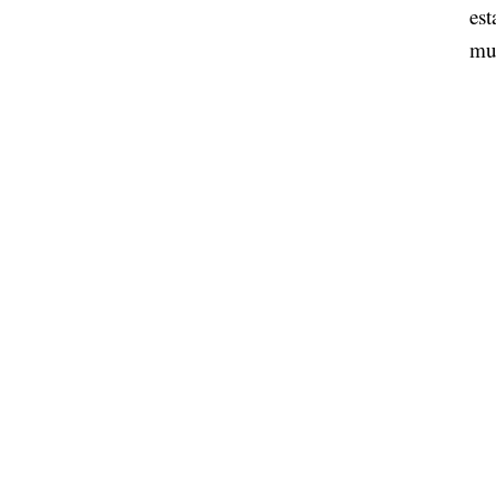
est
mu