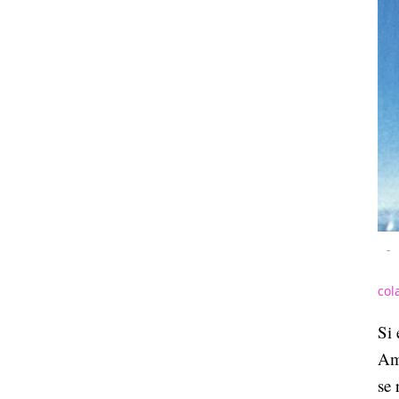
-
col
Si 
Ame
se 