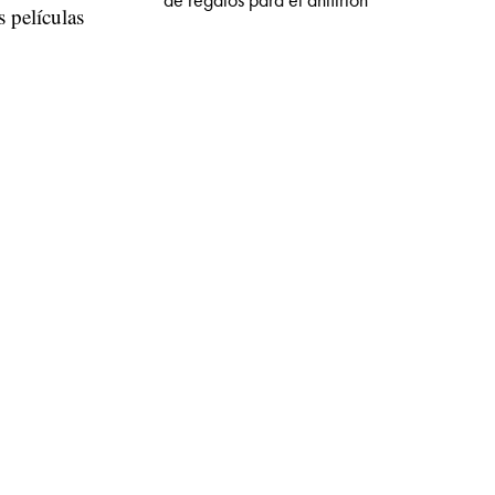
de regalos para el anfitrión
s películas