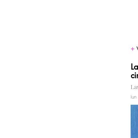
La
ci
La
lun