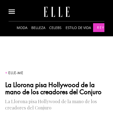
MODA
BELLEZA
CELEBS
ESTILO DE VIDA
REVISTA
ELLE-ME
La Llorona pisa Hollywood de la
mano de los creadores del Conjuro
La Llorona pisa Hollywood de la mano de los
creadores del Conjuro