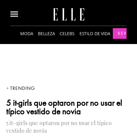
MODA
BELLEZA
CELEBS
ESTILO DE VIDA
REVISTA
TRENDING
5 it-girls que optaron por no usar el
típico vestido de novia
5 it-girls que optaron por no usar el típico
vestido de novia