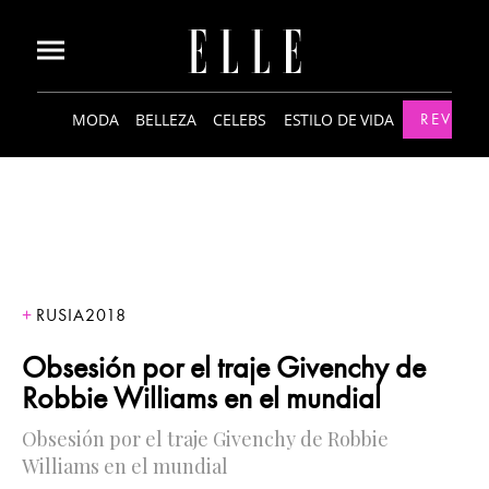
MODA
BELLEZA
CELEBS
ESTILO DE VIDA
REVISTA
RUSIA2018
Obsesión por el traje Givenchy de
Robbie Williams en el mundial
Obsesión por el traje Givenchy de Robbie
Williams en el mundial