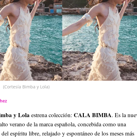
(Cortesía Bimba y Lola)
chez
imba y Lola
CALA BIMBA
estrena colección:
. Es la nue
 alto verano de la marca española, concebida como una
 del espíritu libre, relajado y espontáneo de los meses más