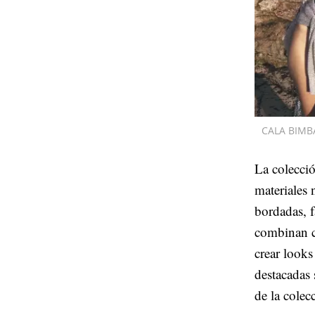
CALA BIMB
La colecció
materiales 
bordadas, f
combinan co
crear looks
destacadas 
de la colec