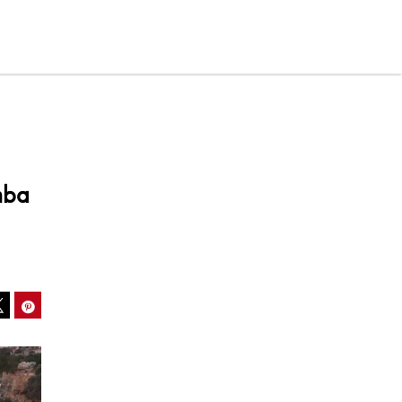
mba
ook
Pinterest
Tweet