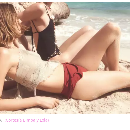
A
(Cortesía Bimba y Lola)