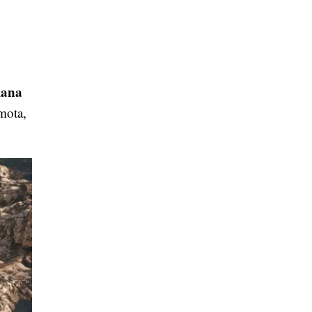
lana
mota,