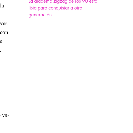
La diadema zigzag de los 90 está
la
lista para conquistar a otra
generación
var
.
 con
s
.