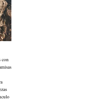
s con
camisas
ra
ezas
nculo