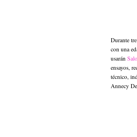
Durante tr
con una ed
usarán
Sal
ensayos, r
técnico, in
Annecy De