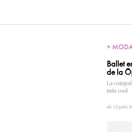
MOD
Ballet e
de la Ó
La compañ
más cool
vie 12 junio 