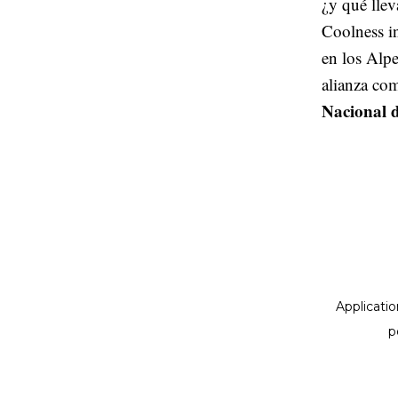
¿y qué lle
Coolness i
en los Alpe
alianza c
Nacional d