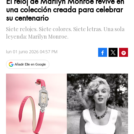
El reloj de Marilyn Monroe revive en
una colección creada para celebrar
su centenario
Siete relojes. Siete colores. Siete letras. Una sola
leyenda: Marilyn Monroe.
lun 01 junio 2026 04:57 PM
Facebook
Pinte
Tweet
Añadir Elle en Google