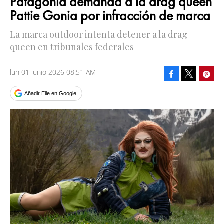
Patagonia demanda a la drag queen
Pattie Gonia por infracción de marca
La marca outdoor intenta detener a la drag
queen en tribunales federales
lun 01 junio 2026 08:51 AM
Facebook
Pinte
Tweet
Añadir Elle en Google