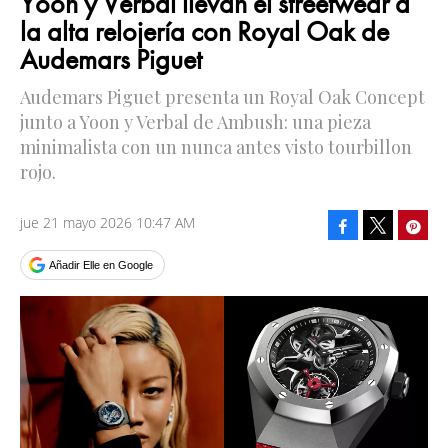
Yoon y Verbal llevan el streetwear a
la alta relojería con Royal Oak de
Audemars Piguet
Audemars Piguet presenta un Royal Oak Concept
junto a Yoon y Verbal de Ambush: una pieza
minimalista con un nunca antes visto tourbillon
rojo.
jue 21 mayo 2026 10:47 AM
Facebook
Pinte
Tweet
Añadir Elle en Google