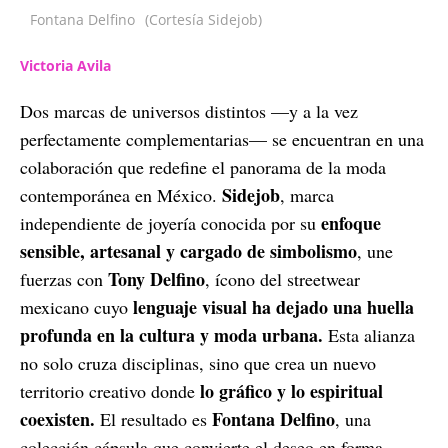
Fontana Delfino
(Cortesía Sidejob)
Victoria Avila
Dos marcas de universos distintos —y a la vez
perfectamente complementarias— se encuentran en una
colaboración que redefine el panorama de la moda
Sidejob
contemporánea en México.
, marca
enfoque
independiente de joyería conocida por su
sensible, artesanal y cargado de simbolismo
, une
Tony Delfino
fuerzas con
, ícono del streetwear
lenguaje visual ha dejado una huella
mexicano cuyo
profunda en la cultura y moda urbana.
Esta alianza
no solo cruza disciplinas, sino que crea un nuevo
lo gráfico y lo espiritual
territorio creativo donde
coexisten.
Fontana Delfino
El resultado es
, una
colección cápsula que convierte el deseo en forma,