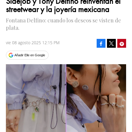
Sidejob y Tony Delfino reinventan el
streetwear y la joyería mexicana
Fontana Delfino: cuando los deseos se visten de
plata.
vie 08 agosto 2025 12:15 PM
Facebook
Pinte
Tweet
Añadir Elle en Google