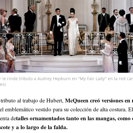
 le rinde tributo a Audrey Hepburn en "My Fair Lady" en la red ca
es)
McQueen creó versiones en 
 tributo al trabajo de Hubert,
el emblemático vestido para su colección de alta costura. E
talles ornamentados tanto en las mangas, como 
enta de
cote y a lo largo de la falda.