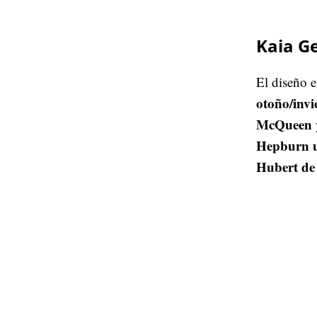
Kaia G
El diseño e
otoño/inv
McQueen
Hepburn ut
Hubert de