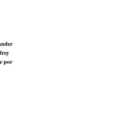
ander
drey
e por