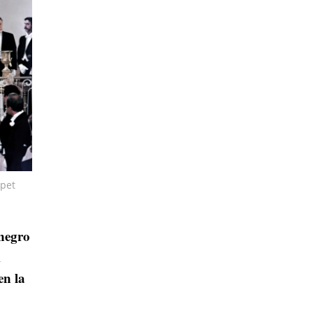
rpet
negro
l
en la