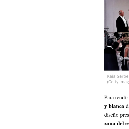
Kaia Gerber
(Getty Imag
Para rendir
y blanco
d
diseño pres
zona del es