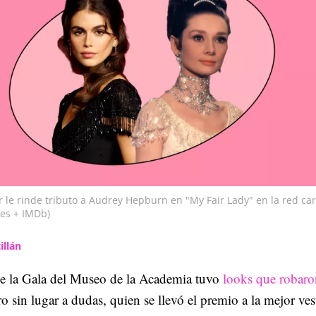
 le rinde tributo a Audrey Hepburn en "My Fair Lady" en la red ca
ges + IMDb)
illán
e la Gala del Museo de la Academia tuvo
looks que robaro
ro sin lugar a dudas, quien se llevó el premio a la mejor ves