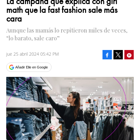
La campaña que explica con girl
math que la fast fashion sale más
cara
Aunque las mamás lo repitieron miles de veces,
“lo barato, sale caro”
jue 25 abril 2024 05:42 PM
Facebook
Pinte
Tweet
Añadir Elle en Google