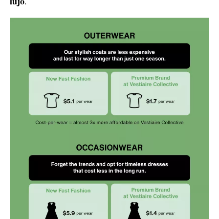
lujo
.