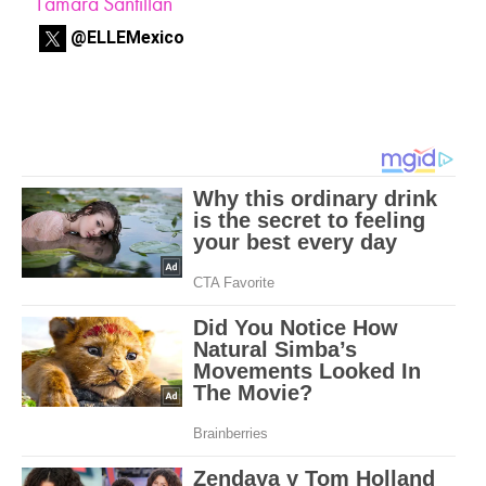
Tamara Santillán
@ELLEMexico