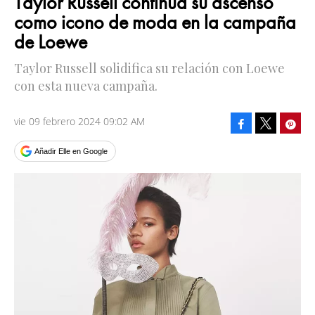
Taylor Russell continúa su ascenso
como icono de moda en la campaña
de Loewe
Taylor Russell solidifica su relación con Loewe
con esta nueva campaña.
vie 09 febrero 2024 09:02 AM
Facebook
Pinte
Tweet
Añadir Elle en Google