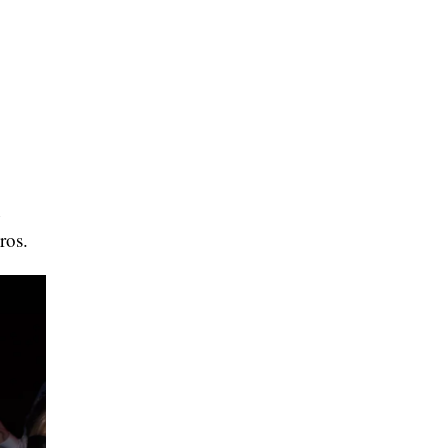
n
ros.