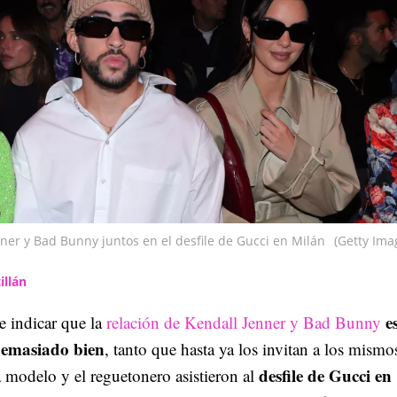
ner y Bad Bunny juntos en el desfile de Gucci en Milán
(Getty Ima
illán
e
 indicar que la
relación de Kendall Jenner y Bad Bunny
demasiado bien
, tanto que hasta ya los invitan a los mismo
desfile de Gucci en
 modelo y el reguetonero asistieron al