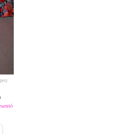
ges)
a
esentó