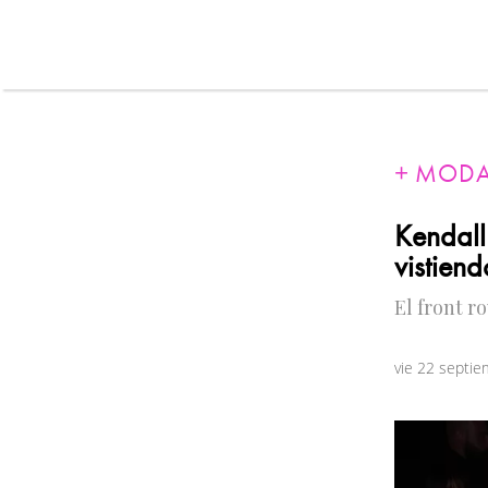
MOD
Kendall
vistiend
El front r
vie 22 septi