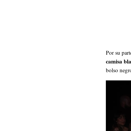
Por su par
camisa bl
bolso negro