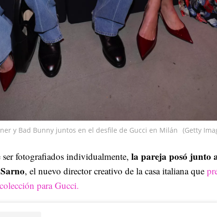
ner y Bad Bunny juntos en el desfile de Gucci en Milán
(Getty Ima
la pareja posó junto 
 ser fotografiados individualmente,
 Sarno
, el nuevo director creativo de la casa italiana que
pr
colección para Gucci.