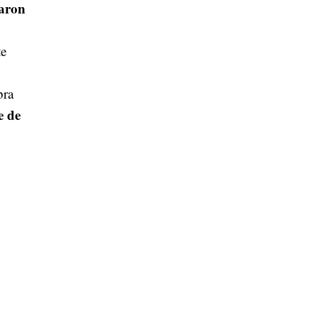
taron
te
bra
e de