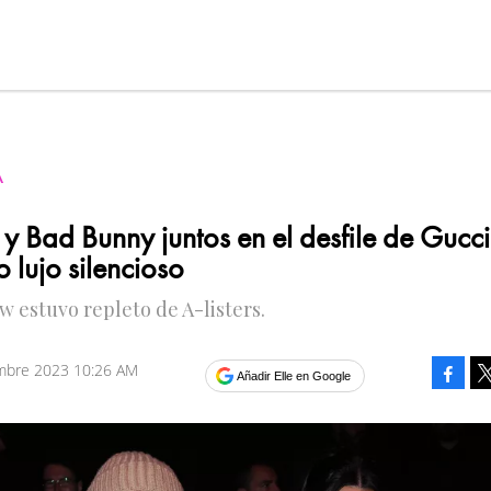
A
 y Bad Bunny juntos en el desfile de Gucci
o lujo silencioso
ow estuvo repleto de A-listers.
embre 2023 10:26 AM
Faceb
Añadir Elle en Google