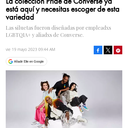
La colección Pride de Converse ya
está aquí y necesitas escoger de esta
variedad
Las siluetas fueron diseñadas por empleadxs
LGBTQIA+ y aliadxs de Converse.
vie 19 mayo 2023 09:44 AM
Facebook
Pinte
Tweet
Añadir Elle en Google