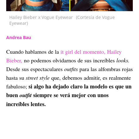
Hailey Bieber x Vogue Eyewear
(Cortesía de Vogue
Eyewear)
Andrea Bau
Cuando hablamos de la
it girl del momento, Hailey
Bieber,
no podemos olvidarnos de sus increíbles
looks.
Desde sus espectaculares
outfits
para las alfombras rojas
hasta su
street style
que, debemos admitir, es realmente
si algo ha dejado claro la modelo es que un
fabuloso;
buen
siempre se verá mejor con unos
outfit
increíbles lentes.