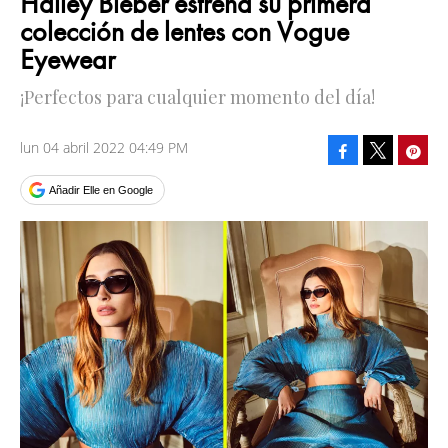
Hailey Bieber estrena su primera
colección de lentes con Vogue
Eyewear
¡Perfectos para cualquier momento del día!
lun 04 abril 2022 04:49 PM
Facebook
Pinte
Tweet
Añadir Elle en Google