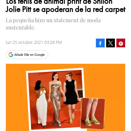
Los tenis de animal print de Shiloh
Jolie Pitt se apoderan de la red carpet
La pequeña hizo un statement de moda
sustentable.
lun 25 octubre 2021 03:28 PM
Facebook
Pinte
Tweet
Añadir Elle en Google