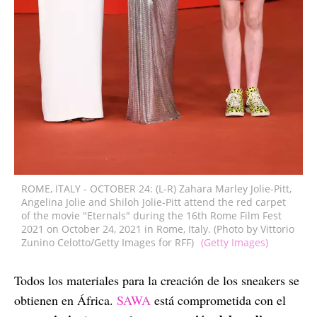
ROME, ITALY - OCTOBER 24: (L-R) Zahara Marley Jolie-Pitt,
Angelina Jolie and Shiloh Jolie-Pitt attend the red carpet
of the movie "Eternals" during the 16th Rome Film Fest
2021 on October 24, 2021 in Rome, Italy. (Photo by Vittorio
Zunino Celotto/Getty Images for RFF)
(Getty Images)
Todos los materiales para la creación de los sneakers se
obtienen en África.
SAWA
está comprometida con el