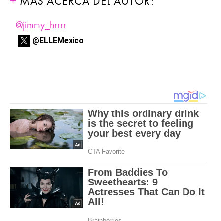
MÁS ACERCA DEL AUTOR:
@jimmy_hrrrr
@ELLEMexico