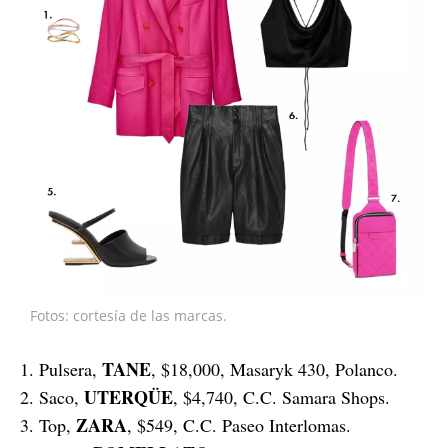
Fotos: cortesía de las marcas.
TANE
1. Pulsera,
, $18,000, Masaryk 430, Polanco.
UTERQÜE
2. Saco,
, $4,740, C.C. Samara Shops.
ZARA
3. Top,
, $549, C.C. Paseo Interlomas.