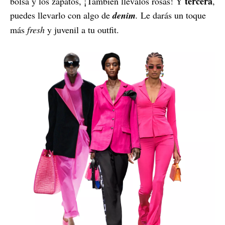
tercera
bolsa y los zapatos, ¡También llévalos rosas! Y
,
puedes llevarlo con algo de
denim
.
Le darás un toque
más
fresh
y juvenil a tu outfit.