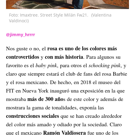
Foto: Imaxtree. Street Style Milán Fw21.
(Valentina
Valdinoci)
@jimmy_hrrrr
rosa es uno de los colores más
Nos guste o no, el
controvertidos
con más historia
y
. Para algunos su
favorito es el
baby pink
, para otros el
schocking pink
, y
claro que siempre estará el club de fans del rosa Barbie
y el rosa mexicano. De hecho, en 2018 el museo del
FIT en Nueva York inauguró una exposición en la que
más de 300 año
mostraba
s de este color y además de
mostrara la gama de tonalidades, exponía las
construcciones sociales
que se han creado alrededor
del color más amado y odiado por la sociedad. Claro
Ramón Valdiosera
que el mexicano
fue uno de los