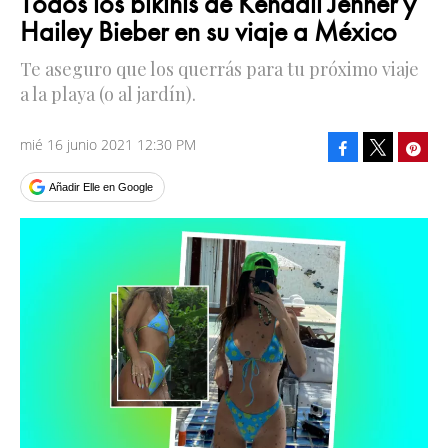
Todos los bikinis de Kendall Jenner y
Hailey Bieber en su viaje a México
Te aseguro que los querrás para tu próximo viaje
a la playa (o al jardín).
mié 16 junio 2021 12:30 PM
Facebook
Pinte
Tweet
Añadir Elle en Google