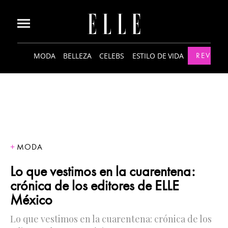
MODA
BELLEZA
CELEBS
ESTILO DE VIDA
REVISTA
MODA
Lo que vestimos en la cuarentena:
crónica de los editores de ELLE
México
Lo que vestimos en la cuarentena: crónica de los