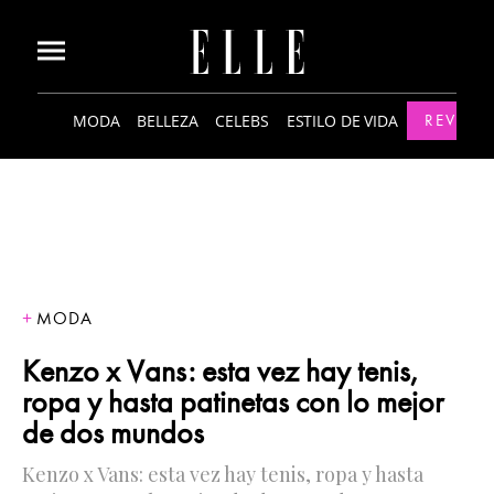
MODA
BELLEZA
CELEBS
ESTILO DE VIDA
REVISTA
MODA
Kenzo x Vans: esta vez hay tenis,
ropa y hasta patinetas con lo mejor
de dos mundos
Kenzo x Vans: esta vez hay tenis, ropa y hasta