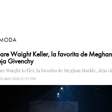
MODA
are Waight Keller, la favorita de Megha
eja Givenchy
are Waight Keller, la favorita de Meghan Markle, deja 
 10 abril 2020 01:57 PM