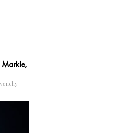
n Markle,
Givenchy