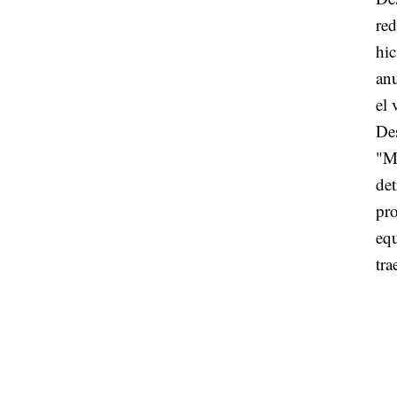
red
hic
anu
el 
Des
"Mi
det
pro
equ
tra