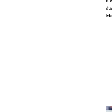
nov
duq
Mar