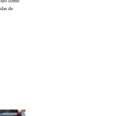
riodo como
idas de