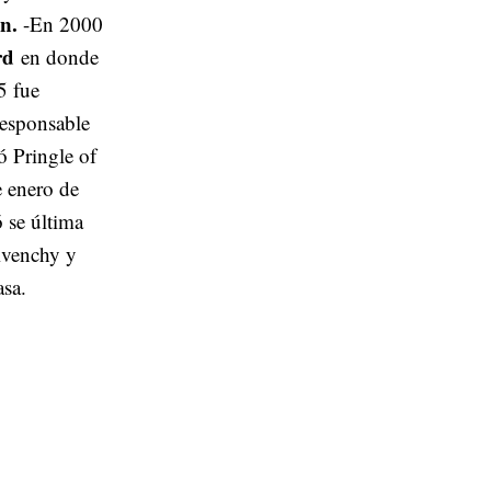
n.
-En 2000
rd
en donde
5 fue
responsable
ó Pringle of
 enero de
 se última
ivenchy y
casa.