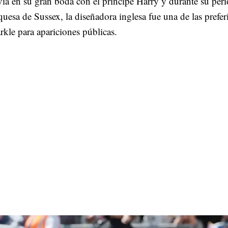
ia en su gran boda con el príncipe Harry y durante su pe
uesa de Sussex, la diseñadora inglesa fue una de las prefer
kle para apariciones públicas.