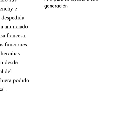
generación
venchy e
a despedida
 ha anunciado
sa francesa.
us funciones.
 heroínas
ón desde
l del
ubiera podido
sa".