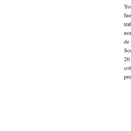
Yor
fue
tr
nom
de 
Sco
20
col
pre