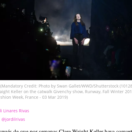
(Mandatory Credit: Photo by Swan Gallet/WWD/Shutterstock (10128
ight Keller on the catwalk Givenchy show, Runway, Fall Winter 201
shion Week, France - 03 Mar 2019)
di Linares Rivas
@jordilrivas
pués de que por semanas Clare Waight Keller haya convert