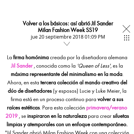
Volver a los básicos: así abrió Jil Sander
Milan Fashion Week SS19
jue 20 septiembre 2018 01:09 PM
La
firma homónima
creada por la diseñadora alemana
Jil Sander
, conocida como la
'Queen of Less'
, es la
máxima representante del minimalismo en la moda
.
Ahora, en esta
tercera colección al mando creativo del
dúo de diseñadores
(y esposos) Lucie y Luke Meier, la
firma está en un proceso continuo para
volver a sus
raíces estéticas
. Para esta colección
primavera/verano
2019
, se
inspiraron en la naturaleza
para crear
siluetas
limpias y atemporales con un enfoque contemporáneo.
"Jil Sander abrió Milan Fashion Week con una colección