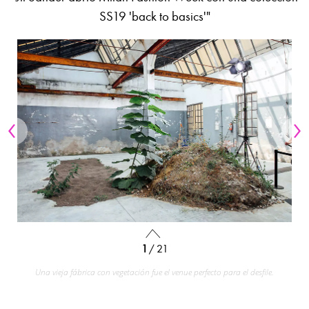
SS19 'back to basics'"
1
/ 21
Una vieja fábrica con vegetación fue el venue perfecto para el desfile.