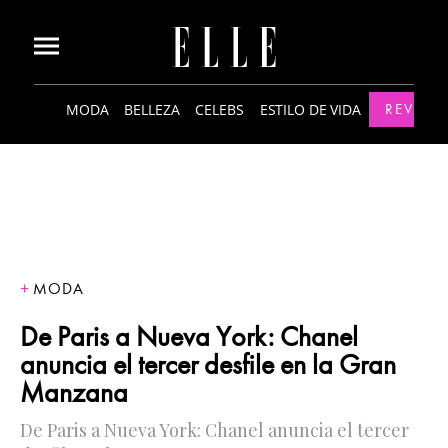
MODA
BELLEZA
CELEBS
ESTILO DE VIDA
REVISTA
MODA
De Paris a Nueva York: Chanel
anuncia el tercer desfile en la Gran
Manzana
De Paris a Nueva York: Chanel anuncia el tercer