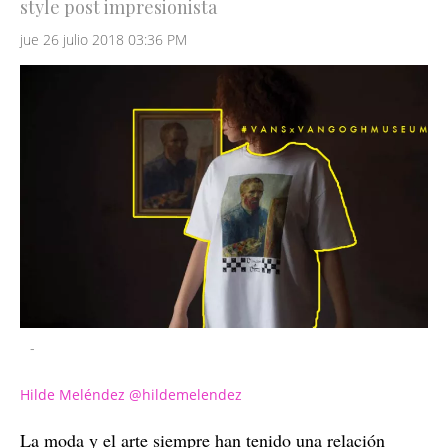
style post impresionista
jue 26 julio 2018 03:36 PM
-
Hilde Meléndez @hildemelendez
La moda y el arte siempre han tenido una relación