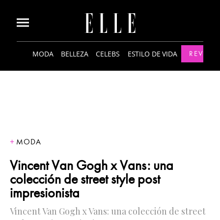
MODA
BELLEZA
CELEBS
ESTILO DE VIDA
REVISTA
MODA
Vincent Van Gogh x Vans: una
colección de street style post
impresionista
Vincent Van Gogh x Vans: una colección de street