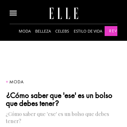
MODA
BELLEZA
CELEBS
ESTILO DE VIDA
REVISTA
MODA
¿Cómo saber que 'ese' es un bolso
que debes tener?
¿Cómo saber que 'ese' es un bolso que debes
tener?