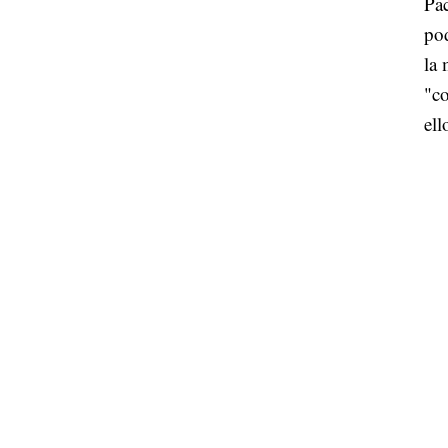
Pac
po
la 
"co
ell