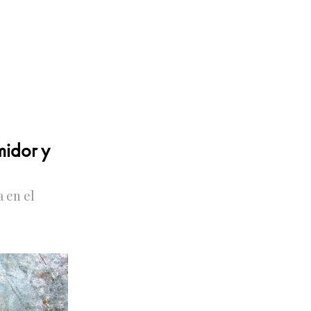
midor y
 en el