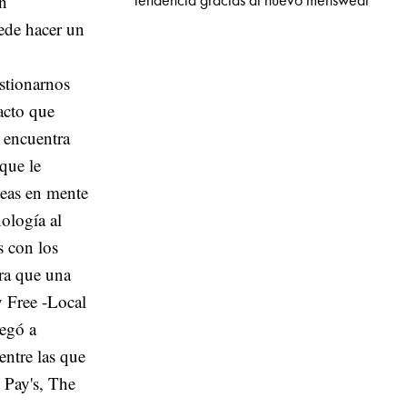
en
tendencia gracias al nuevo menswear
ede hacer un
stionarnos
acto que
e encuentra
que le
deas en mente
ología al
s con los
ara que una
y Free -Local
legó a
ntre las que
 Pay's, The