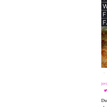
-
Jor
Due