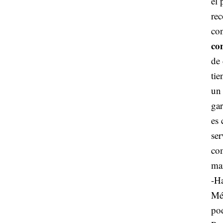
el 
rec
con
co
de
tie
un
gar
es
ser
com
mar
-Ha
Méx
pod