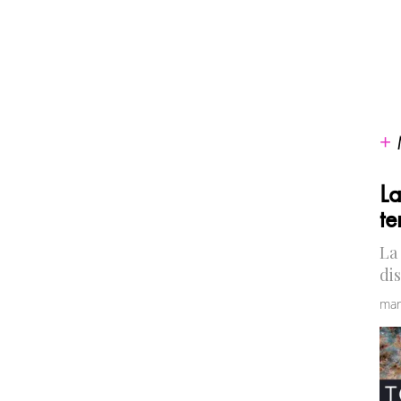
La
te
La
di
mar