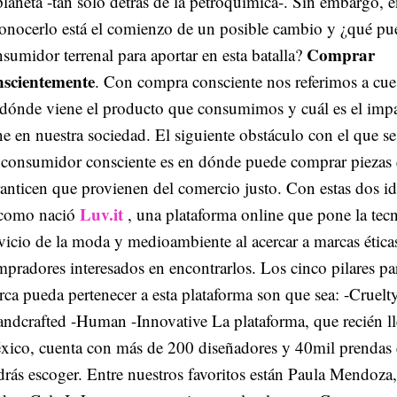
planeta -tan solo detrás de la petroquímica-. Sin embargo, 
onocerlo está el comienzo de un posible cambio y ¿qué pu
Comprar
sumidor terrenal para aportar en esta batalla?
nscientemente
. Con compra consciente nos referimos a cue
 dónde viene el producto que consumimos y cuál es el imp
ne en nuestra sociedad. El siguiente obstáculo con el que s
 consumidor consciente es en dónde puede comprar piezas 
anticen que provienen del comercio justo. Con estas dos i
Luv.it
 como nació
, una plataforma online que pone la tecn
vicio de la moda y medioambiente al acercar a marcas ética
pradores interesados en encontrarlos. Los cinco pilares p
ca pueda pertenecer a esta plataforma son que sea: -Cruelt
ndcrafted -Human -Innovative La plataforma, que recién l
ico, cuenta con más de 200 diseñadores y 40mil prendas e
rás escoger. Entre nuestros favoritos están Paula Mendoza,