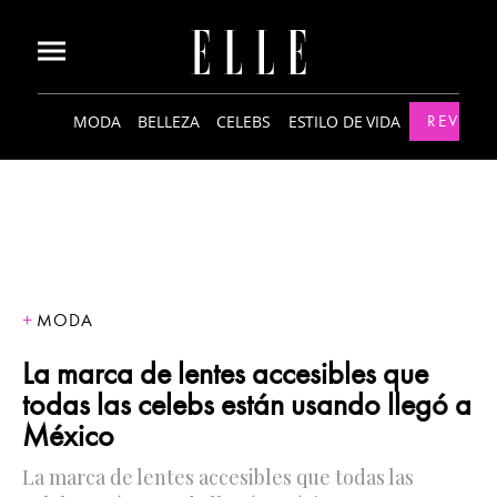
MODA
BELLEZA
CELEBS
ESTILO DE VIDA
REVISTA
MODA
La marca de lentes accesibles que
todas las celebs están usando llegó a
México
La marca de lentes accesibles que todas las