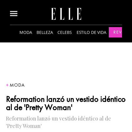
MODA
BELLEZA
CELEBS
ESTILO DE VIDA
REVISTA
MODA
Reformation lanzó un vestido idéntico
al de 'Pretty Woman'
Reformation lanzó un vestido idéntico al de
'Pretty Woman'