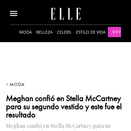
MODA
BELLEZA
CELEBS
ESTILO DE VIDA
REVISTA
MODA
Meghan confió en Stella McCartney
para su segundo vestido y este fue el
resultado
Meghan confió en Stella McCartney para su