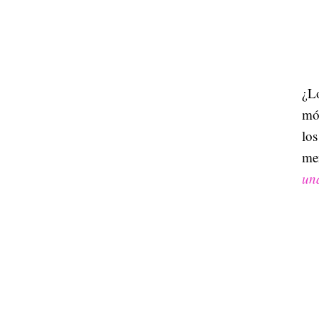
¿Lo
mó
los
me
una