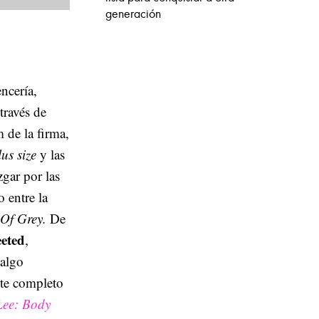
generación
ncería,
través de
 de la firma,
us size
y las
zgar por las
 entre la
Of Grey.
De
eeted
,
 algo
ete completo
Lee: Body