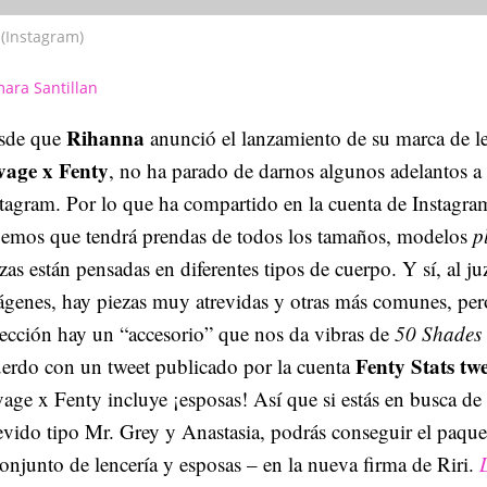
(Instagram)
ara Santillan
Rihanna
sde que
anunció el lanzamiento de su marca de le
vage x Fenty
, no ha parado de darnos algunos adelantos a 
tagram. Por lo que ha compartido en la cuenta de Instagram
bemos que tendrá prendas de todos los tamaños, modelos
pl
zas están pensadas en diferentes tipos de cuerpo. Y sí, al ju
genes, hay piezas muy atrevidas y otras más comunes, pero
ección hay un “accesorio” que nos da vibras de
50 Shades 
Fenty Stats tw
erdo con un tweet publicado por la cuenta
age x Fenty incluye ¡esposas! Así que si estás en busca de
evido tipo Mr. Grey y Anastasia, podrás conseguir el paqu
onjunto de lencería y esposas – en la nueva firma de Riri.