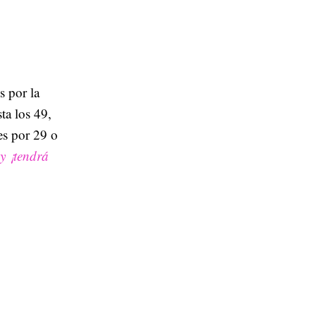
s por la
ta los 49,
es por 29 o
y ¡tendrá