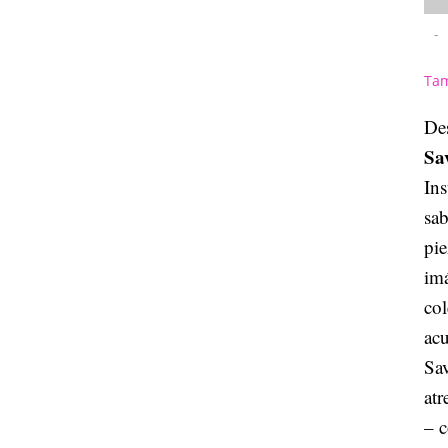
-
Tam
De
Sa
Ins
sa
pie
imá
col
acu
Sav
atr
– c