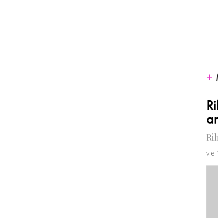
Ri
a
Ri
vie