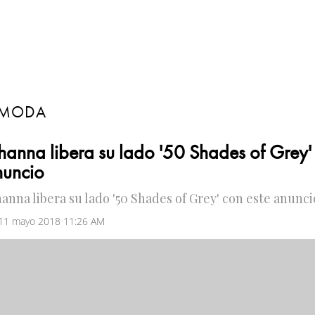
MODA
hanna libera su lado '50 Shades of Grey'
nuncio
hanna libera su lado '50 Shades of Grey' con este anunci
 11 mayo 2018 11:26 AM