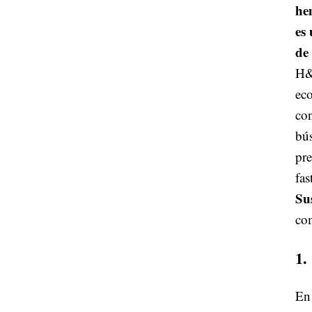
he
es
de
H&M
eco
con
bús
pr
fas
Su
co
1.
En