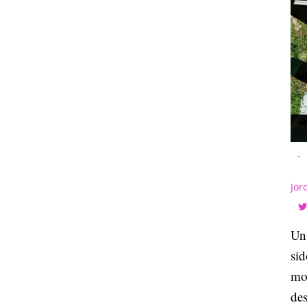
-
Jor
Una
sid
mo
de