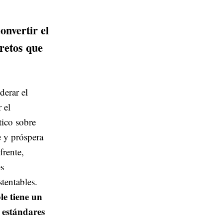
onvertir el
 retos que
derar el
 el
tico sobre
e y próspera
frente,
s
tentables.
e tiene un
s estándares