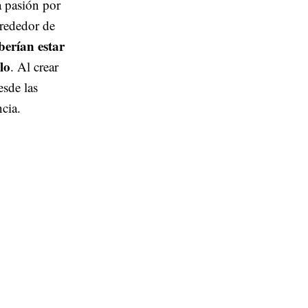
a pasión por
rededor de
berían estar
lo
. Al crear
esde las
cia.