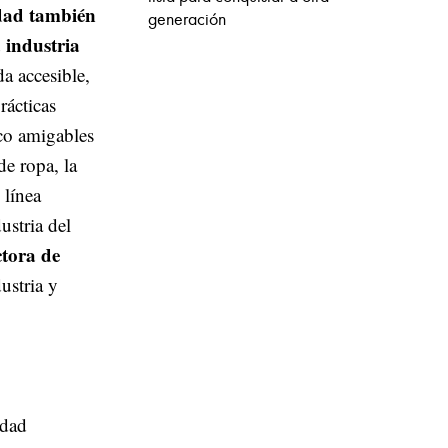
idad también
generación
 industria
 accesible,
rácticas
oco amigables
e ropa, la
 línea
stria del
tora de
ustria y
idad