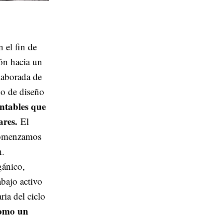
 el fin de
ión hacia un
laborada de
po de diseño
entables que
ares.
El
 comenzamos
n.
gánico,
abajo activo
ria del ciclo
como un