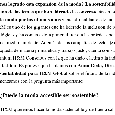
mos logrado esta expansión de la moda?
La sostenibil
 uno de los temas que han liderado la conversación en la
 la moda por los últimos años
y cuando hablamos de moda
 es uno de los gigantes que ha liderado la inclusión de p
lógicas y ha comenzado a poner el freno a las prácticas p
 el medio ambiente. Además de sus campañas de reciclaje d
queda de materia prima ética y trabajo justo, cuenta con su
emium H&M Conscious con la que ha dado cátedra a la indu
Anna Geda, Direc
t fashion. Es por eso que hablamos con
stentabilidad para H&M Global
sobre el futuro de la ind
menzamos con la pregunta más importante:
 ¿Puede la moda accesible ser sostenible?
 H&M queremos hacer la moda sustentable y de buena cal