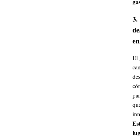
ga
3.
de
en
El 
cam
des
cóm
par
que
inn
Es
lu