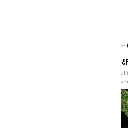
¿P
¿P
vie