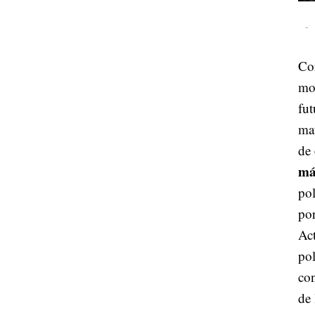
-
Co
mov
fut
mat
de
má
pol
por
Ac
pol
con
de 