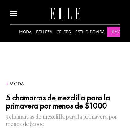
MODA
BELLEZA
CELEBS
ESTILO DE VIDA
REVISTA
MODA
5 chamarras de mezclilla para la
primavera por menos de $1000
5 chamarras de mezclilla para la primavera por
menos de $1000