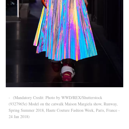
-
(Mandatory Credit: Photo by WWD/REX/Shutterstock
(9327965e) Model on the catwalk Maison Margiela show, Runway,
Spring Summer 2018, Haute Couture Fashion Week, Paris, France -
24 Jan 2018)