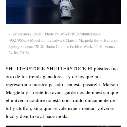
-
(Mandatory Credit: Photo by WWD/REX/Shutterstock
(9327965ab) Model on the catwalk Maison Margiela show, Runway,
Spring Summer 2018, Haute Couture Fashion Week, Paris, France -
24 Jan 2018)
SHUTTERSTOCK SHUTTERSTOCK El plástico fue
otro de los trends ganadores - y de los que nos
regresaron a nuestro pasado - en esta pasarela. Maison
Margiela y su estética avant garde nos demuestran que
el universo couture no está construido únicamente de
tul y chiffon, sino que se vale experimentar, volverse
loco y divertirse al hace moda.