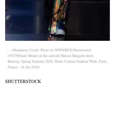
-
(Mandatory Credit: Photo by WWD/REX/Shutterstock
(9327965am) Model on the catwalk Maison Margiela show,
Runway, Spring Summer 2018, Haute Couture Fashion Week, Paris,
France - 24 Jan 2018)
SHUTTERSTOCK