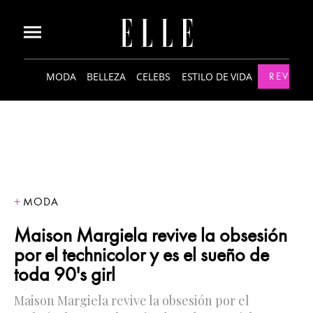
MODA
BELLEZA
CELEBS
ESTILO DE VIDA
REVISTA
MODA
Maison Margiela revive la obsesión
por el technicolor y es el sueño de
toda 90's girl
Maison Margiela revive la obsesión por el