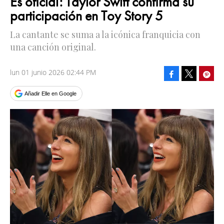
Es oficial: Taylor Swift confirma su
participación en Toy Story 5
La cantante se suma a la icónica franquicia con
una canción original.
lun 01 junio 2026 02:44 PM
Facebook
Pinte
Tweet
Añadir Elle en Google